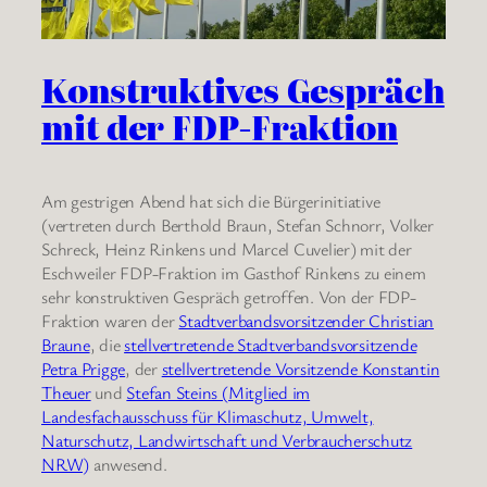
Konstruktives Gespräch
mit der FDP-Fraktion
Am gestrigen Abend hat sich die Bürgerinitiative
(vertreten durch Berthold Braun, Stefan Schnorr, Volker
Schreck, Heinz Rinkens und Marcel Cuvelier) mit der
Eschweiler FDP-Fraktion im Gasthof Rinkens zu einem
sehr konstruktiven Gespräch getroffen. Von der FDP-
Fraktion waren der
Stadtverbandsvorsitzender Christian
Braune
, die
stellvertretende Stadtverbandsvorsitzende
Petra Prigge
, der
stellvertretende Vorsitzende Konstantin
Theuer
und
Stefan Steins (Mitglied im
Landesfachausschuss für Klimaschutz, Umwelt,
Naturschutz, Landwirtschaft und Verbraucherschutz
NRW)
anwesend.