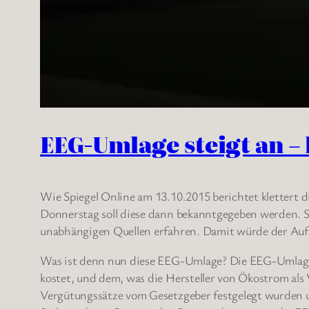
EEG-Umlage steigt an 
Wie Spiegel Online am 13.10.2015 berichtet klettert
Donnerstag soll diese dann bekanntgegeben werden. S
unabhängigen Quellen erfahren. Damit würde der Aufs
Was ist denn nun diese EEG-Umlage? Die EEG-Umlage 
kostet, und dem, was die Hersteller von Ökostrom als 
Vergütungssätze vom Gesetzgeber festgelegt wurden un