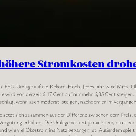
– höhere Stromkosten droh
 die EEG-Umlage auf ein Rekord-Hoch. Jedes Jahr wird Mitte 
ie wird von derzeit 6,17 Cent auf nunmehr 6,35 Cent steige
chlag, wenn auch moderat, steigen, nachdem er im vergangene
setzt sich zusammen aus der Differenz zwischen dem Preis, 
Vergütung erhalten. Die Umlage variiert je nachdem, ob es ein
d wie viel Ökostrom ins Netz gegangen ist. Außerdem spielt a