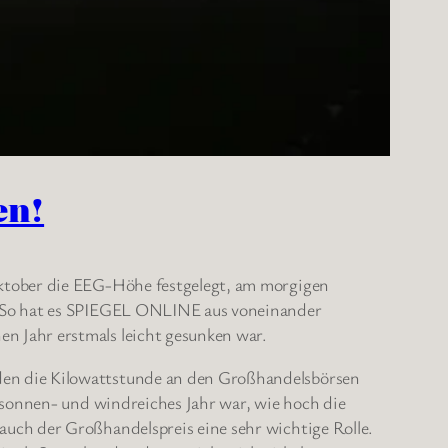
en!
Oktober die EEG-Höhe festgelegt, am morgigen
n. So hat es SPIEGEL ONLINE aus voneinander
n Jahr erstmals leicht gesunken war.
den die Kilowattstunde an den Großhandelsbörsen
 sonnen- und windreiches Jahr war, wie hoch die
uch der Großhandelspreis eine sehr wichtige Rolle.