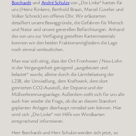
Borchardt
und
André Schulze
von „Die Linke“ hatten für
uns (Heinz Rinkens, Berthold Braun, Marcel Cuvelier und
Volker Schreck) ein offenes Ohr. Wir erläuterten
detailliert unsere Beweggründe, die Gefahren für Mensch
und Natur und unsere generellen Befürchtungen. Anhand
des von uns zur Verfügung gestellten Kartenmaterials
konnten wir den beiden Fraktionsmitgliedern die Lage
noch einmal verdeutlichen.
Man war sich einig, dass der Ort Fronhoven / Neu-Lohn
in der Vergangenheit genügend „ausgebeutet und
belastet“ wurde, alleine durch die Lärmbelastung der
L238, der Umsiedlung, dem Kraftwerk, dem dort
genrierten CO2-Ausstoß, der Deponie und der
Müllverbrennungsanlage. Außerdem stellt sich für uns alle
auch hier wieder die Frage, ob die an diesem Standort
geplanten Anlagen überhaupt rentabel sein können. Hier
wird sich „Die Linke“ mit Hilfe von Windkarten
entsprechend informieren.
Herr Borchardt und Herr Schulze werden sich jetzt, so