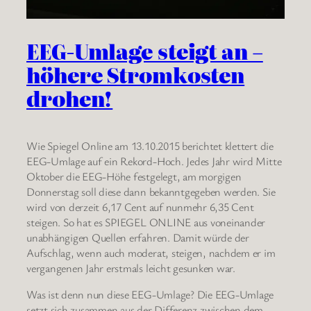
EEG-Umlage steigt an –
höhere Stromkosten
drohen!
Wie Spiegel Online am 13.10.2015 berichtet klettert die
EEG-Umlage auf ein Rekord-Hoch. Jedes Jahr wird Mitte
Oktober die EEG-Höhe festgelegt, am morgigen
Donnerstag soll diese dann bekanntgegeben werden. Sie
wird von derzeit 6,17 Cent auf nunmehr 6,35 Cent
steigen. So hat es SPIEGEL ONLINE aus voneinander
unabhängigen Quellen erfahren. Damit würde der
Aufschlag, wenn auch moderat, steigen, nachdem er im
vergangenen Jahr erstmals leicht gesunken war.
Was ist denn nun diese EEG-Umlage? Die EEG-Umlage
setzt sich zusammen aus der Differenz zwischen dem