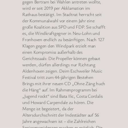
gegen Bertram bei Wahlen antreten wollte,
wird er seit 2019 per Akklamation im
Rathaus bestätigt. Im Stadtrat herrscht seit
der Kommunalwahl vor einem Jahr eine
große Koalition aus SPD und FDP. Sie schafft
es, die Windkraftgegner in Neu-Lohn und
Fronhoven endlich zu besänftigen. Nach 127
Klagen gegen den Windpark erzielt man
einen Kompromiss außerhalb des
Gerichtssaals: Die Propeller können gebaut
werden, dürfen allerdings nur Richtung
Aldenhoven zeigen. Deim Eschweiler Music
Festival tritt zum 44-jährigen Bestehen
Brings mit ihrer neuen CD „Ohne Zäng huch
die Häng“ auf. Im Rahmenprogramm bei
„Jugend rockt“ sind Bata Ilic, Costa Cordalis
und Howard Carpendale zu hören. Die
Menge ist begeistert, da der
Altersdurchschnitt der Indestädter auf 56
Jahre angewachsen ist – die Zahlreichen
Seniorenresidenzen machen es möglich. Die