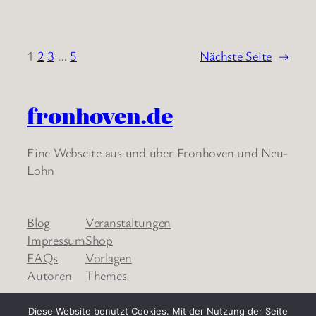
1
2
3
…
5
Nächste Seite
→
fronhoven.de
Eine Webseite aus und über Fronhoven und Neu-
Lohn
Blog
Veranstaltungen
Impressum
Shop
FAQs
Vorlagen
Autoren
Themes
Diese Website benutzt Cookies. Mit der Nutzung der Seite