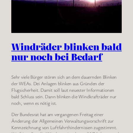
Windräder blinken bald
nur noch bei Bedarf
Sehr viele Bürger stören sich an dem dauernden Blinken
der WEAs. Dei Anlagen blinken aus Gründen der
Flugsicherheit. Damit soll laut neuester Informationen
bald Schluss sein. Dann blinken die Windkrafträder nur
noch, wenn es nötig ist.
Der Bundesrat hat am vergangenen Freitag einer
Änderung der Allgemeinen Verwaltungsvorschrift zur
Kennzeichnung von Luftfahrthindernissen zugestimmt.