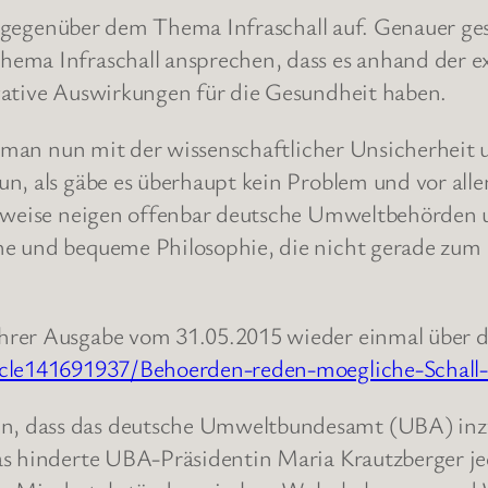
ik gegenüber dem Thema Infraschall auf. Genauer ges
ema Infraschall ansprechen, dass es anhand der e
gative Auswirkungen für die Gesundheit haben.
ie man nun mit der wissenschaftlicher Unsicherheit
un, als gäbe es überhaupt kein Problem und vor al
tweise neigen offenbar deutsche Umweltbehörden un
he und bequeme Philosophie, die nicht gerade zu
hrer Ausgabe vom 31.05.2015 wieder einmal über 
ticle141691937/Behoerden-reden-moegliche-Schall
, dass das deutsche Umweltbundesamt (UBA) inzw
as hinderte UBA-Präsidentin Maria Krautzberger je