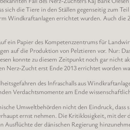
ekannten Fall des Nerz-Züchters Kaj Bank Olesen
 sich die Tiere in den Ställen gegenseitig zum Tei
rm Windkraftanlagen errichtet wurden. Auch die Z
auf ein Papier des Kompetenzzentrums für Landwir
en auf die Produktion von Pelztieren vor. Nur: Das
esen konnte zu diesem Zeitpunkt noch gar nicht a
en Nerz-Zucht erst Ende 2013 errichtet worden wa
heitsgefahren des Infraschalls aus Windkraftanlag
ehenden Verdachtsmomente am Ende wissenschaftlic
ische Umweltbehörden nicht den Eindruck, dass si
rhaupt ernst nehmen. Die Kritiklosigkeit, mit de
n Ausflüchte der dänischen Regierung hinzunehmen 