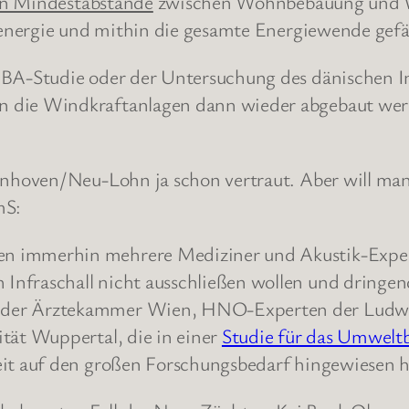
en Mindestabstände
zwischen Wohnbebauung und Wi
energie und mithin die gesamte Energiewende gef
 UBA-Studie oder der Untersuchung des dänischen I
n die Windkraftanlagen dann wieder abgebaut wer
hoven/Neu-Lohn ja schon vertraut. Aber will man
mS:
en immerhin mehrere Mediziner und Akustik-Expe
Infraschall nicht ausschließen wollen und dringe
 der Ärztekammer Wien, HNO-Experten der Ludw
ität Wuppertal, die in einer
Studie für das Umwel
eit auf den großen Forschungsbedarf hingewiesen 