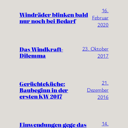
16.
Windräder blinken bald
Februar
nur noch bei Bedarf
2020
Das Windkraft-
23. Oktober
Dilemma
2017
21.
Gerüchteküche:
Baubeginn in der
Dezember
ersten KW 2017
2016
14.
Einwendungen gege das