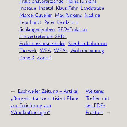
Fraktionsvorsitzende
Heinz Rinkens
Indeaue
Indetal
Klaus Fehr
Landstraße
Marcel Cuvelier
Max Rinkens
Nadine
Leonhardt
Peter Kendziora
Schlangengraben
SPD-Fraktion
stellvertretender SPD-
Fraktionsvorsitzender
Stephan Löhmann
Tierwelt
WEA
WEAs
Wohnbebauung
Zone 3
Zone 4
←
Eschweiler Zeitung – Artikel
Weiteres
„Bürgerinitiative kritisiert Pläne
Treffen mit
zur Errichtung von
der FDP-
Windkraftanlagen“
Fraktion
→